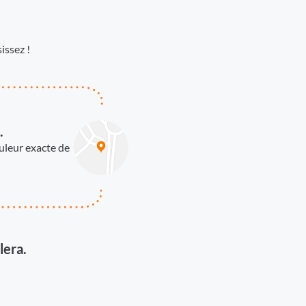
issez !
.
uleur exacte de
lera.