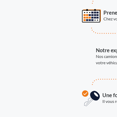
Prene
Chez vo
Notre exp
Nos camions
votre véhicu
Une fo
Il vous 